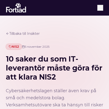
Tillbaka till Insikter
NIS2
5 november 2025
10 saker du som IT-
leverantör måste göra för
att klara NIS2
Cybersäkerhetslagen ställer även krav på
små och medelstora bolag.
Verksamhetsutövare ska ta hänsyn till risker