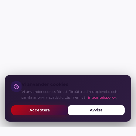
Vi använder cookies
Vi använder cookies för att förbättra din upplevelse och
samla anonym statistik. Läs mer i vår
integritetspolicy
.
Acceptera
Avvisa