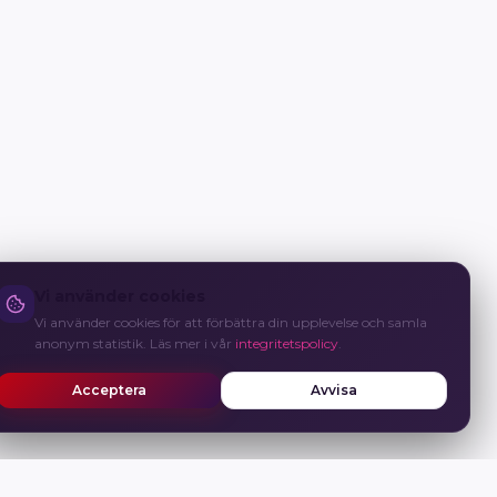
Vi använder cookies
Vi använder cookies för att förbättra din upplevelse och samla
anonym statistik. Läs mer i vår
integritetspolicy
.
Acceptera
Avvisa