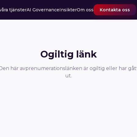
våra tjänster
AI Governance
Insikter
Om oss
Kontakta oss
Ogiltig länk
Den här avprenumerationslänken är ogiltig eller har gåt
ut.